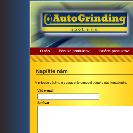
O nás
Ponuka produktov
Galéria produktov
Napíšte nám
V prípade záujmu o vystavenie cenovej ponuky nás kontaktujte.
Váš e-mail:
Správa: